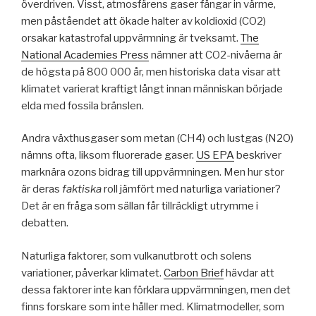
överdriven. Visst, atmosfärens gaser fångar in värme,
men påståendet att ökade halter av koldioxid (CO2)
orsakar katastrofal uppvärmning är tveksamt.
The
National Academies Press
nämner att CO2-nivåerna är
de högsta på 800 000 år, men historiska data visar att
klimatet varierat kraftigt långt innan människan började
elda med fossila bränslen.
Andra växthusgaser som metan (CH4) och lustgas (N2O)
nämns ofta, liksom fluorerade gaser.
US EPA
beskriver
marknära ozons bidrag till uppvärmningen. Men hur stor
är deras
faktiska
roll jämfört med naturliga variationer?
Det är en fråga som sällan får tillräckligt utrymme i
debatten.
Naturliga faktorer, som vulkanutbrott och solens
variationer, påverkar klimatet.
Carbon Brief
hävdar att
dessa faktorer inte kan förklara uppvärmningen, men det
finns forskare som inte håller med. Klimatmodeller, som