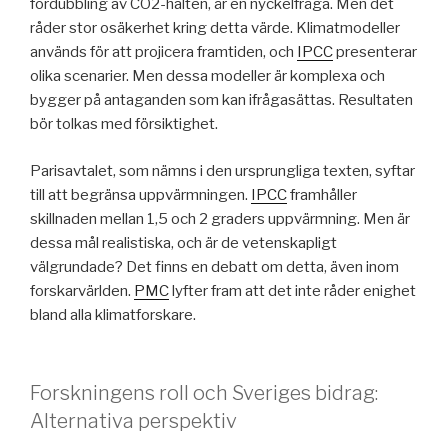
fördubbling av CO2-halten, är en nyckelfråga. Men det
råder stor osäkerhet kring detta värde. Klimatmodeller
används för att projicera framtiden, och
IPCC
presenterar
olika scenarier. Men dessa modeller är komplexa och
bygger på antaganden som kan ifrågasättas. Resultaten
bör tolkas med försiktighet.
Parisavtalet, som nämns i den ursprungliga texten, syftar
till att begränsa uppvärmningen.
IPCC
framhåller
skillnaden mellan 1,5 och 2 graders uppvärmning. Men är
dessa mål realistiska, och är de vetenskapligt
välgrundade? Det finns en debatt om detta, även inom
forskarvärlden.
PMC
lyfter fram att det inte råder enighet
bland alla klimatforskare.
Forskningens roll och Sveriges bidrag:
Alternativa perspektiv