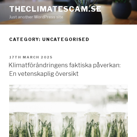
Skip
THECLIMATESCAM.SE
to
Just another WordPress site
content
CATEGORY:
UNCATEGORISED
POSTED
17TH MARCH 2025
ON
Klimatförändringens faktiska påverkan:
En vetenskaplig översikt