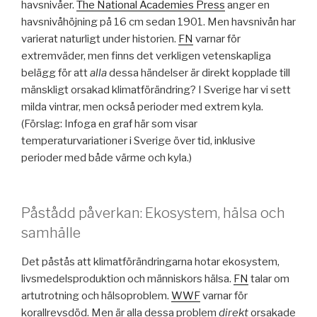
havsnivåer.
The National Academies Press
anger en
havsnivåhöjning på 16 cm sedan 1901. Men havsnivån har
varierat naturligt under historien.
FN
varnar för
extremväder, men finns det verkligen vetenskapliga
belägg för att
alla
dessa händelser är direkt kopplade till
mänskligt orsakad klimatförändring? I Sverige har vi sett
milda vintrar, men också perioder med extrem kyla.
(Förslag: Infoga en graf här som visar
temperaturvariationer i Sverige över tid, inklusive
perioder med både värme och kyla.)
Påstådd påverkan: Ekosystem, hälsa och
samhälle
Det påstås att klimatförändringarna hotar ekosystem,
livsmedelsproduktion och människors hälsa.
FN
talar om
artutrotning och hälsoproblem.
WWF
varnar för
korallrevsdöd. Men är alla dessa problem
direkt
orsakade